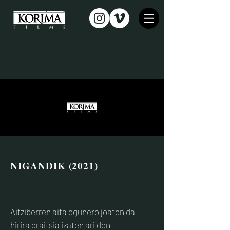
NIGANDIK (2021)
Aitziberren aita egunero joaten da
hirira eraitsia izaten ari den