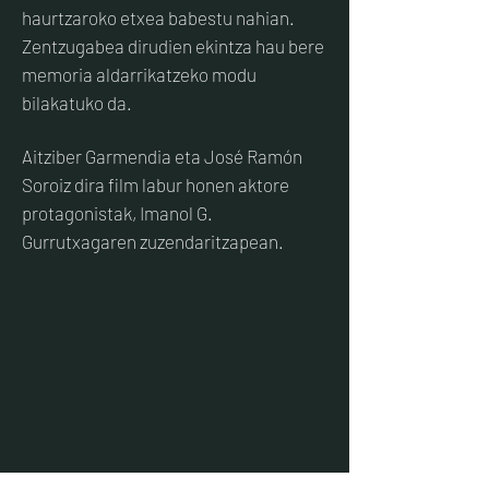
haurtzaroko etxea babestu nahian.
Zentzugabea dirudien ekintza hau bere
memoria aldarrikatzeko modu
bilakatuko da.
Aitziber Garmendia eta José Ramón
Soroiz dira film labur honen aktore
protagonistak, Imanol G.
Gurrutxagaren zuzendaritzapean.