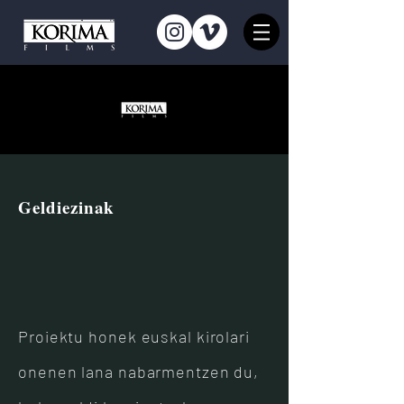
Geldiezinak
Proiektu honek euskal kirolari
onenen lana nabarmentzen du,