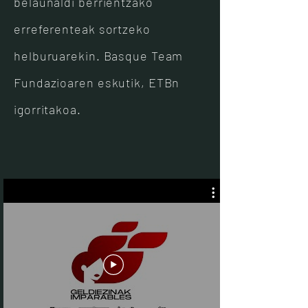
belaunaldi berrientzako
erreferenteak sortzeko
helburuarekin. Basque Team
Fundazioaren eskutik, ETBn
igorritakoa.