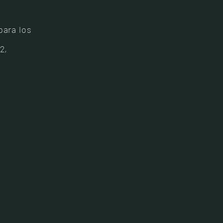
para los
2,