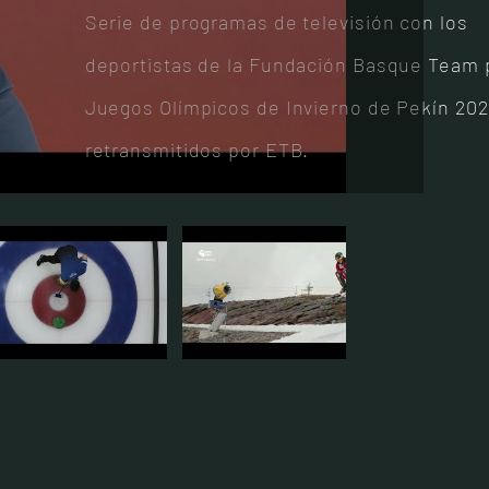
Serie de programas de televisión con los
deportistas de la Fundación Basque Team 
Juegos Olímpicos de Invierno de Pekín 202
retransmitidos por ETB.